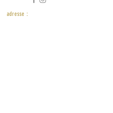
adresse :
SAS INITIAL
2 PASSAGE LONJON
34000 MONTPELLIER
n° siret:
879 046 142 00011
sasinitial@gmail.com
secretariatinitial@gmail.com
horaires :
du lundi au jeudi :
de 9h à 12h30 et de 13h30 à 17h30
vendredi 9h30 à 12h30 et de 13h30
à 15h30